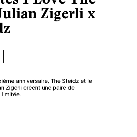
Julian Zigerli x
dz
r
xième anniversaire, The Steidz et le
n Zigerli créent une paire de
limitée.