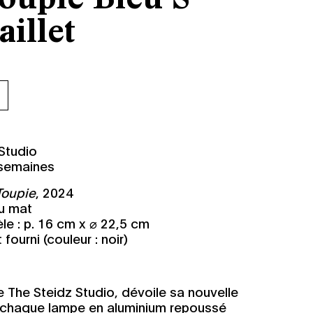
illet
r
 Studio
 semaines
oupie
, 2024
eu mat
e : p. 16 cm x ⌀ 22,5 cm
ourni (couleur : noir)
de
The Steidz Studio
, dévoile sa nouvelle
ù chaque lampe en aluminium repoussé