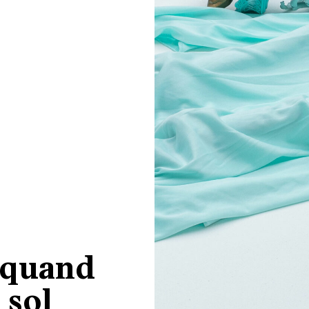
: quand
 sol