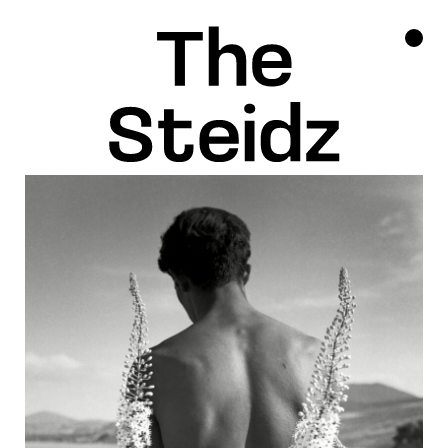
TALENTS
NEWS
INSPIRATION
INSTAGRAM
LINKEDIN
FACEBOOK
THREADS
X