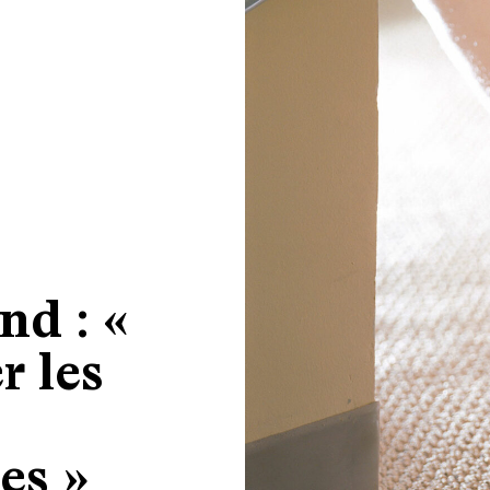
nd : «
r les
es »