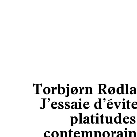
Torbjørn Rødla
J’essaie d’évite
platitudes
contemporain