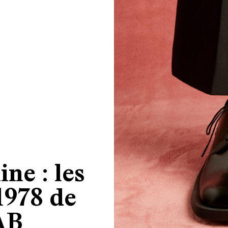
ine : les
1978 de
AB