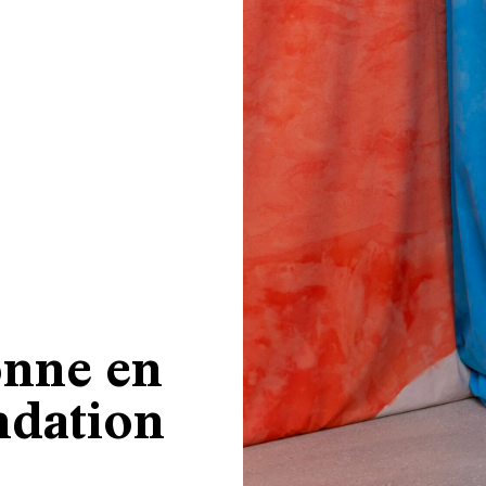
onne en
ndation