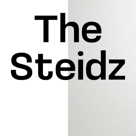
INSPIRATION
KEDIN
FACEBOOK
THREADS
X