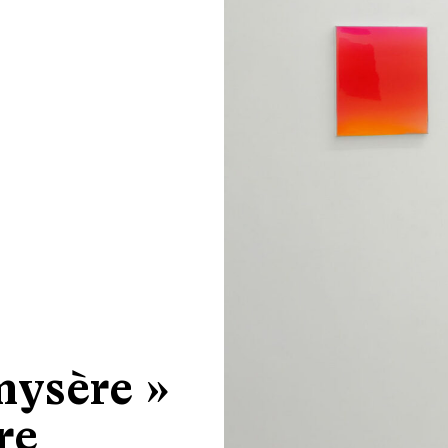
mysère »
re